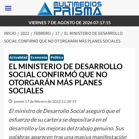
Saltar
VIERNES 7 DE AGOSTO DE 2026 07:17:15
al
INICIO
2022
FEBRERO
17
EL MINISTERIO DE DESARROLLO
contenido
SOCIAL CONFIRMÓ QUE NO OTORGARÁN MÁS PLANES SOCIALES
Actualidad
Economia
Politica
EL MINISTERIO DE DESARROLLO
SOCIAL CONFIRMÓ QUE NO
OTORGARÁN MÁS PLANES
SOCIALES
jueves 17 de febrero de 2022 12:28:19
El ministro de Desarrollo Social aseguró que el
esfuerzo de su cartera se depositará en el
desarrollo y las mejoras del trabajo genuino. Sus
palabras aparecen tras una masiva manifestación