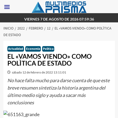
Saltar
VIERNES 7 DE AGOSTO DE 2026 07:59:36
al
INICIO
2022
FEBRERO
12
EL «VAMOS VIENDO» COMO POLÌTICA
contenido
DE ESTADO
Actualidad
Economia
Politica
EL «VAMOS VIENDO» COMO
POLÌTICA DE ESTADO
sábado 12 de febrero de 2022 13:11:01
No hace falta mucho para darse cuenta de que este
breve resumen sintetiza la historia argentina del
último medio siglo y ayuda a sacar más
conclusiones