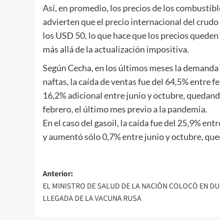
Así, en promedio, los precios de los combustib
advierten que el precio internacional del crud
los USD 50, lo que hace que los precios queden
más allá de la actualización impositiva.
Según Cecha, en los últimos meses la demanda 
naftas, la caída de ventas fue del 64,5% entre f
16,2% adicional entre junio y octubre, quedand
febrero, el último mes previo a la pandemia.
En el caso del gasoil, la caída fue del 25,9% en
y aumentó sólo 0,7% entre junio y octubre, que
Navegación
Anterior:
EL MINISTRO DE SALUD DE LA NACIÒN COLOCÒ EN DU
de
LLEGADA DE LA VACUNA RUSA
entradas