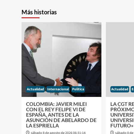
Más historias
Actualidad
Internacional
Politica
Actualidad
E
COLOMBIA: JAVIER MILEI
LA CGT R
CON EL REY FELIPE VI DE
PRÓXIMO
ESPAÑA, ANTES DE LA
UNIVERSI
ASUNCIÓN DE ABELARDO DE
UNIVERSI
LA ESPRIELLA
FUTURO»
sábado 8 de agosto de 2026 06:31:14
sábado 8 de