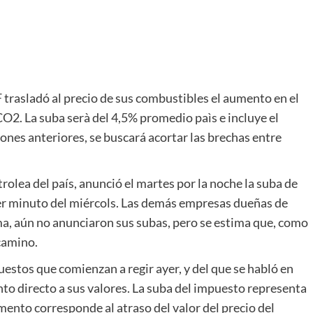
F trasladó al precio de sus combustibles el aumento en el
O2. La suba serà del 4,5% promedio paìs e incluye el
iones anteriores, se buscará acortar las brechas entre
rolea del país, anunció el martes por la noche la suba de
mer minuto del miércols. Las demás empresas dueñas de
ma, aún no anunciaron sus subas, pero se estima que, como
camino.
estos que comienzan a regir ayer, y del que se habló en
nto directo a sus valores. La suba del impuesto representa
remento corresponde al atraso del valor del precio del