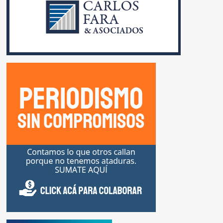
EN
LA
JUSTICIA
Y
CÀMARA
DE
DIPUTADOS