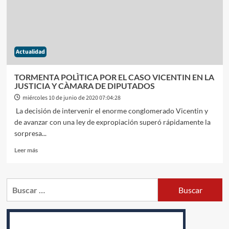
QUIENES
SEAN
DESPEDIDOS
SIN
CAUSA
Actualidad
JUSTA
TORMENTA POLÌTICA POR EL CASO VICENTIN EN LA
JUSTICIA Y CÀMARA DE DIPUTADOS
miércoles 10 de junio de 2020 07:04:28
La decisión de intervenir el enorme conglomerado Vicentin y
de avanzar con una ley de expropiación superó rápidamente la
sorpresa...
Leer
Leer más
más
sobre
TORMENTA
Buscar:
POLÌTICA
POR
EL
CASO
VICENTIN