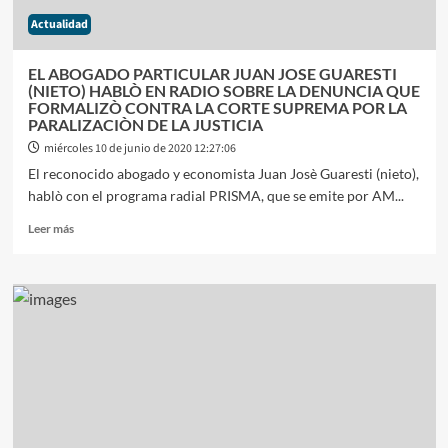
Actualidad
EL ABOGADO PARTICULAR JUAN JOSE GUARESTI
(NIETO) HABLÒ EN RADIO SOBRE LA DENUNCIA QUE
FORMALIZÒ CONTRA LA CORTE SUPREMA POR LA
PARALIZACIÒN DE LA JUSTICIA
miércoles 10 de junio de 2020 12:27:06
El reconocido abogado y economista Juan Josè Guaresti (nieto),
hablò con el programa radial PRISMA, que se emite por AM...
Leer
Leer más
más
sobre
EL
ABOGADO
PARTICULAR
JUAN
JOSE
GUARESTI
(NIETO)
HABLÒ
EN