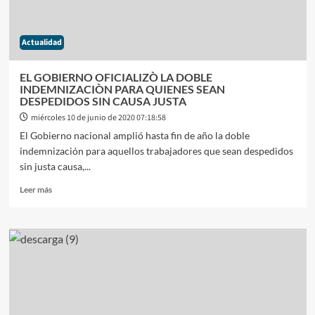
RADIO
SOBRE
LA
Actualidad
DENUNCIA
QUE
FORMALIZÒ
EL GOBIERNO OFICIALIZÒ LA DOBLE
CONTRA
INDEMNIZACIÒN PARA QUIENES SEAN
LA
DESPEDIDOS SIN CAUSA JUSTA
CORTE
miércoles 10 de junio de 2020 07:18:58
SUPREMA
El Gobierno nacional amplió hasta fin de año la doble
POR
indemnización para aquellos trabajadores que sean despedidos
LA
PARALIZACIÒN
sin justa causa,...
DE
Leer
Leer más
LA
más
JUSTICIA
sobre
EL
GOBIERNO
OFICIALIZÒ
LA
DOBLE
INDEMNIZACIÒN
PARA