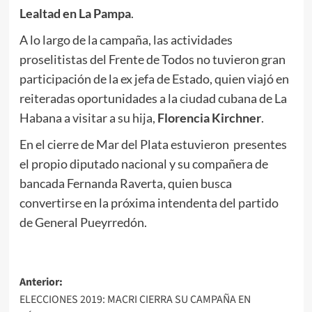
Lealtad en La Pampa
.
A lo largo de la campaña, las actividades
proselitistas del Frente de Todos no tuvieron gran
participación de la ex jefa de Estado, quien viajó en
reiteradas oportunidades a la ciudad cubana de La
Habana a visitar a su hija,
Florencia Kirchner
.
En el cierre de Mar del Plata estuvieron presentes
el propio diputado nacional y su compañera de
bancada Fernanda Raverta, quien busca
convertirse en la próxima intendenta del partido
de General Pueyrredón.
Navegación
Anterior:
ELECCIONES 2019: MACRI CIERRA SU CAMPAÑA EN
de