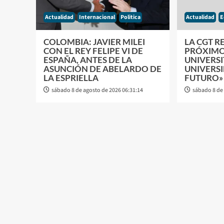
Actualidad
Internacional
Politica
Actualidad
E
COLOMBIA: JAVIER MILEI
LA CGT R
CON EL REY FELIPE VI DE
PRÓXIMO
ESPAÑA, ANTES DE LA
UNIVERSI
ASUNCIÓN DE ABELARDO DE
UNIVERSI
LA ESPRIELLA
FUTURO»
sábado 8 de agosto de 2026 06:31:14
sábado 8 de