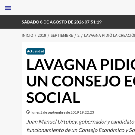
Saltar
SÁBADO 8 DE AGOSTO DE 2026 07:51:19
al
contenido
INICIO
2019
SEPTIEMBRE
2
LAVAGNA PIDIÓ LA CREACIÓ
Actualidad
LAVAGNA PIDI
UN CONSEJO 
SOCIAL
lunes 2 de septiembre de 2019 19:22:23
Juan Manuel Urtubey, gobernador y candidato a 
funcionamiento de un Consejo Económico y So