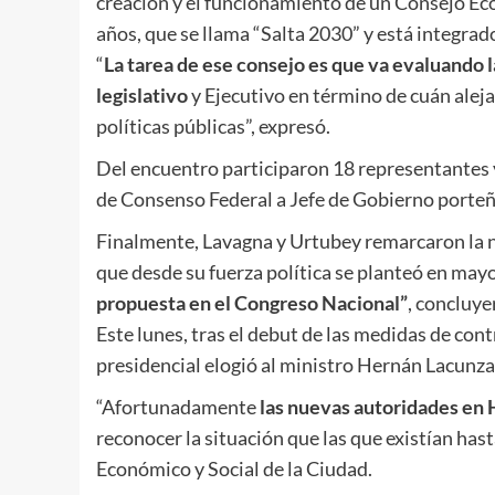
creación y el funcionamiento de un Consejo Eco
años, que se llama “Salta 2030” y está integrado
“
La tarea de ese consejo es que va evaluando 
legislativo
y Ejecutivo en término de cuán aleja
políticas públicas”, expresó.
Del encuentro participaron 18 representantes y
de Consenso Federal a Jefe de Gobierno porteñ
Finalmente, Lavagna y Urtubey remarcaron la n
que desde su fuerza política se planteó en may
propuesta en el Congreso Nacional”
, concluye
Este lunes, tras el debut de las medidas de con
presidencial elogió al ministro Hernán Lacunza
“Afortunadamente
las nuevas autoridades en
reconocer la situación que las que existían hast
Económico y Social de la Ciudad.