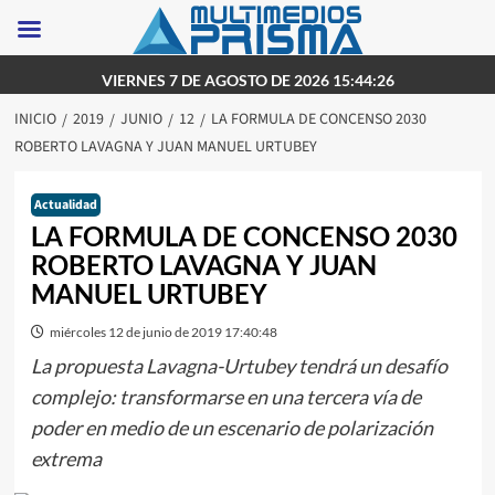
Saltar
VIERNES 7 DE AGOSTO DE 2026 15:44:26
al
INICIO
2019
JUNIO
12
LA FORMULA DE CONCENSO 2030
contenido
ROBERTO LAVAGNA Y JUAN MANUEL URTUBEY
Actualidad
LA FORMULA DE CONCENSO 2030
ROBERTO LAVAGNA Y JUAN
MANUEL URTUBEY
miércoles 12 de junio de 2019 17:40:48
La propuesta Lavagna-Urtubey tendrá un desafío
complejo: transformarse en una tercera vía de
poder en medio de un escenario de polarización
extrema