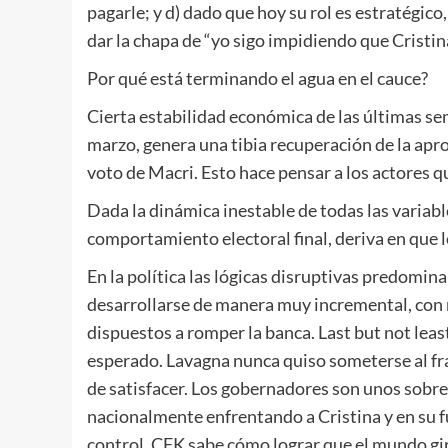
pagarle; y d) dado que hoy su rol es estratégico,
dar la chapa de “yo sigo impidiendo que Cristi
Por qué está terminando el agua en el cauce?
Cierta estabilidad económica de las últimas sem
marzo, genera una tibia recuperación de la apr
voto de Macri. Esto hace pensar a los actores que
Dada la dinámica inestable de todas las variable
comportamiento electoral final, deriva en que 
En la política las lógicas disruptivas predomina
desarrollarse de manera muy incremental, con
dispuestos a romper la banca. Last but not least
esperado. Lavagna nunca quiso someterse al frago
de satisfacer. Los gobernadores son unos sobre
nacionalmente enfrentando a Cristina y en su fu
control. CFK sabe cómo lograr que el mundo gire