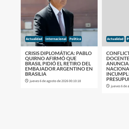
Actualidad
Internacional
Politica
Actualidad
P
CRISIS DIPLOMÁTICA: PABLO
CONFLICT
QUIRNO AFIRMÓ QUE
DOCENTE
BRASIL PIDIÓ EL RETIRO DEL
ANUNCIA
EMBAJADOR ARGENTINO EN
NACIONA
BRASILIA
INCUMPL
PRESUPU
jueves 6 de agosto de 2026 00:10:18
jueves 6 de 