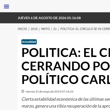
Saltar
JUEVES 6 DE AGOSTO DE 2026 05:16:08
al
contenido
INICIO
2019
MAYO
31
POLITICA: EL CIRCULO SE VA CE
Actualidad
POLITICA: EL 
CERRANDO PO
POLÍTICO CAR
viernes 31 de mayo de 2019 07:14:23
Cierta estabilidad económica de las últimas sem
marzo, genera una tibia recuperación de la apr