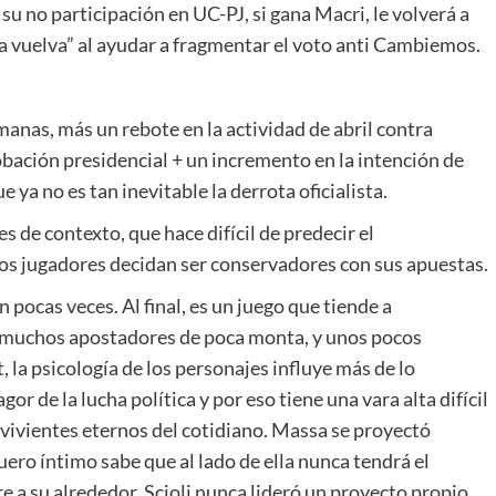
 su no participación en UC-PJ, si gana Macri, le volverá a
na vuelva” al ayudar a fragmentar el voto anti Cambiemos.
anas, más un rebote en la actividad de abril contra
obación presidencial + un incremento en la intención de
 ya no es tan inevitable la derrota oficialista.
s de contexto, que hace difícil de predecir el
los jugadores decidan ser conservadores con sus apuestas.
n pocas veces. Al final, es un juego que tiende a
 muchos apostadores de poca monta, y unos pocos
, la psicología de los personajes influye más de lo
r de la lucha política y por eso tiene una vara alta difícil
vivientes eternos del cotidiano. Massa se proyectó
ero íntimo sabe que al lado de ella nunca tendrá el
 a su alrededor. Scioli nunca lideró un proyecto propio.