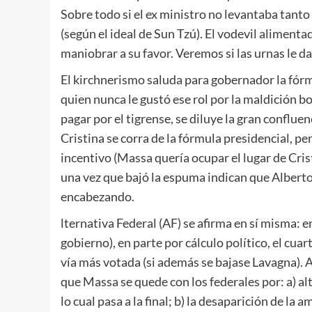
Sobre todo si el ex ministro no levantaba tanto
(según el ideal de Sun Tzú). El vodevil alimen
maniobrar a su favor. Veremos si las urnas le da
El kirchnerismo saluda para gobernador la fórm
quien nunca le gustó ese rol por la maldición b
pagar por el tigrense, se diluye la gran conflue
Cristina se corra de la fórmula presidencial, p
incentivo (Massa quería ocupar el lugar de Cris
una vez que bajó la espuma indican que Albert
encabezando.
lternativa Federal (AF) se afirma en sí misma: e
gobierno), en parte por cálculo político, el cua
vía más votada (si además se bajase Lavagna). A
que Massa se quede con los federales por: a) al
lo cual pasa a la final; b) la desaparición de la