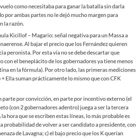
 vuelo como necesitaba para ganar la batalla sin darla
tado por ambas partes no le dejó mucho margen para
n la razón.
ula Kicillof – Magario: señal negativa para un Massa a
onaerense. Al bajar el precio que los Fernández quieren
ncia peronista. Por esta vía no se debe descartar que
ero con el beneplácito de los gobernadores ya tiene menos
tina en la fórmula). Por otro lado, las primeras mediciones
o + Ella suman prácticamente lo mismo que con CFK
n parte por convicción, en parte por incentivo externo (el
rteto (con 2 gobernadores adentro) juega a ser la tercera
 la hora que se escriben estas líneas, lo más probable es
ta probabilidad de volver a ser candidato a presidente, con
 amenaza de Lavagna; c) el bajo precio que los K querían