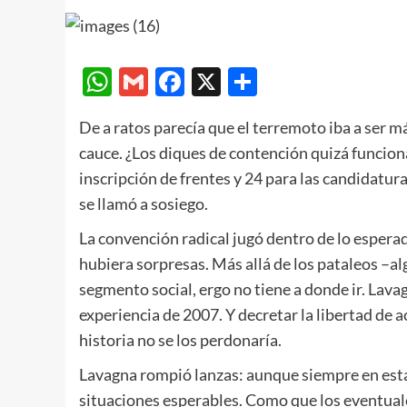
WhatsApp
Gmail
Facebook
X
Compartir
De a ratos parecía que el terremoto iba a ser m
cauce. ¿Los diques de contención quizá funcion
inscripción de frentes y 24 para las candidatu
se llamó a sosiego.
La convención radical jugó dentro de lo espera
hubiera sorpresas. Más allá de los pataleos –a
segmento social, ergo no tiene a donde ir. Lav
experiencia de 2007. Y decretar la libertad de a
historia no se los perdonaría.
Lavagna rompió lanzas: aunque siempre en estas 
situaciones esperables. Como que los eventual