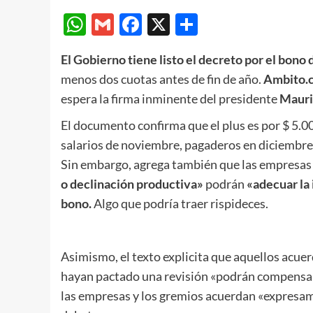
WhatsApp
Gmail
Facebook
X
Compartir
El Gobierno tiene listo el decreto por el bono 
menos dos cuotas antes de fin de año.
Ambito.
espera la firma inminente del presidente
Mauri
El documento confirma que el plus es por $ 5.0
salarios de noviembre, pagaderos en diciembre y
Sin embargo, agrega también que las empresas
o declinación productiva»
podrán
«adecuar la
bono.
Algo que podría traer rispideces.
Asimismo, el texto explicita que aquellos acuerd
hayan pactado una revisión «podrán compensar e
las empresas y los gremios acuerdan «expresam