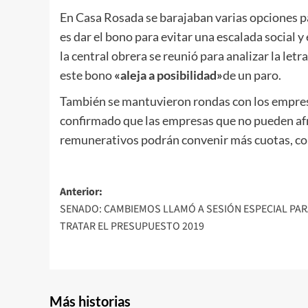
En Casa Rosada se barajaban varias opciones pa
es dar el bono para evitar una escalada social y
la central obrera se reunió para analizar la let
este bono
«aleja a posibilidad»
de un paro.
También se mantuvieron rondas con los empresa
confirmado que las empresas que no pueden afr
remunerativos podrán convenir más cuotas, como
Navegación
Anterior:
SENADO: CAMBIEMOS LLAMÓ A SESIÓN ESPECIAL PAR
de
TRATAR EL PRESUPUESTO 2019
entradas
Más historias