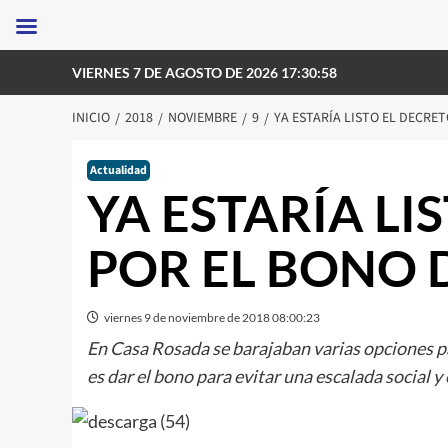
Saltar
VIERNES 7 DE AGOSTO DE 2026 17:30:58
al
contenido
INICIO
2018
NOVIEMBRE
9
YA ESTARÍA LISTO EL DECRET
Actualidad
YA ESTARÍA LI
POR EL BONO D
viernes 9 de noviembre de 2018 08:00:23
En Casa Rosada se barajaban varias opciones pa
es dar el bono para evitar una escalada social y