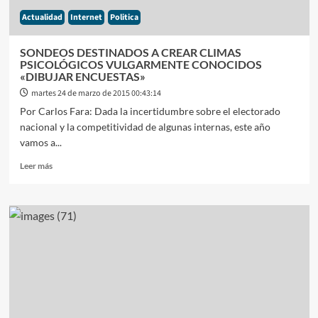
Actualidad
Internet
Politica
SONDEOS DESTINADOS A CREAR CLIMAS
PSICOLÓGICOS VULGARMENTE CONOCIDOS
«DIBUJAR ENCUESTAS»
martes 24 de marzo de 2015 00:43:14
Por Carlos Fara: Dada la incertidumbre sobre el electorado
nacional y la competitividad de algunas internas, este año
vamos a...
Leer
Leer más
más
sobre
SONDEOS
DESTINADOS
A
CREAR
CLIMAS
PSICOLÓGICOS
VULGARMENTE
CONOCIDOS
«DIBUJAR