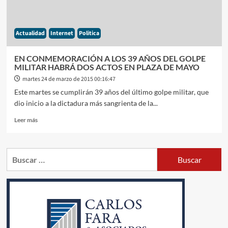
ENCUESTAS»
Actualidad
Internet
Politica
EN CONMEMORACIÓN A LOS 39 AÑOS DEL GOLPE
MILITAR HABRÁ DOS ACTOS EN PLAZA DE MAYO
martes 24 de marzo de 2015 00:16:47
Este martes se cumplirán 39 años del último golpe militar, que
dio inicio a la dictadura más sangrienta de la...
Leer
Leer más
más
sobre
EN
Buscar:
CONMEMORACIÓN
A
LOS
39
AÑOS
DEL
GOLPE
MILITAR