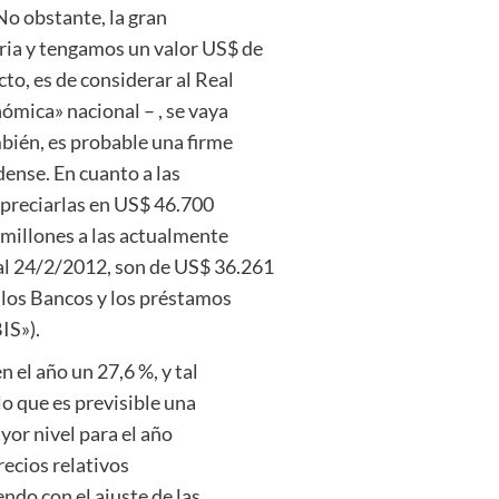
o obstante, la gran
aria y tengamos un valor US$ de
to, es de considerar al Real
ómica» nacional – , se vaya
bién, es probable una firme
dense. En cuanto a las
apreciarlas en US$ 46.700
 millones a las actualmente
al 24/2/2012, son de US$ 36.261
 los Bancos y los préstamos
IS»).
 el año un 27,6 %, y tal
o que es previsible una
ayor nivel para el año
recios relativos
ndo con el ajuste de las