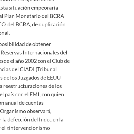
. Esta situación empeoraría
del Plan Monetario del BCRA
 CO. del BCRA, de duplicación
onal.
posibilidad de obtener
s Reservas Internacionales del
sde el año 2002 con el Club de
encias del CIADI (Tribunal
as de los Juzgados de EEUU
la reestructuraciones de los
el país con el FMI, con quien
ión anual de cuentas
e Organismo observará,
la defección del Indec en la
r el «intervencionismo