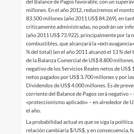
del Balance de Pagos favorable, con un superáv
millones. En el año 2012, reduciremos el monto
83.500 millones (año 2011 US$ 84.269), en tan
críticamente administradas, no podrán ser inf
(año 2011 US$ 73.922), principalmente por la 
combustibles, que alcanzará la «extravagancia
% del total) (en el año 2011 alcanzó el 13 % del 
de la Balanza Comercial de US$ 8.800 millones, 
negativo de los Servicios Reales netos de US$ 1
netos pagados por US$ 3.700 millones y por las
Dividendos de US$ 4.000 millones. Es de prever
corriente del Balance de Pagos será negativo –
«proteccionismo aplicado» – en alrededor de U
el año.
La probabilidad actual es que se siga la polític
relación cambiaria $/US$, y en consecuencia, ha