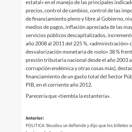
estatal» en el manejo de las principales indica
precios, control de cambios, control de las imp
de financiamiento pleno y libre al Gobierno, ni
medios de pagos, inflación apreciada de las ma
servicios públicos descapitalizados, incremento
año 2008 al 2011 del 225 %, «administración»
desvalorización monetaria de «solo» 38 % frent
presión tributaria nacional desde el año 2003 a
corrupción endémica y otras cosas más), desta
financiamiento de un gasto total del Sector Pú
PIB, en el corriente año 2012.
Parecería que «tiembla la estantería».
Navegación
Anterior:
POLITICA: Boudou se defiende y dijo que los billetes s
de