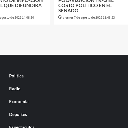
ATO DE INFLACIÒN
POLARIZACIÓN TRAS EL
L QUE DIFUNDIRÁ
COSTO POLÍTICO EN EL
SENADO
 agosto de 2026 14:08:20
viernes 7 de agosto de 2026 11:48:53
Politica
Radio
Economia
Deportes
Espectaculos