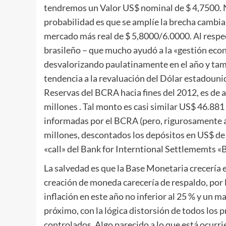
tendremos un Valor US$ nominal de $ 4,7500. N
probabilidad es que se amplíe la brecha cambi
mercado más real de $ 5,8000/6.0000. Al respec
brasileño – que mucho ayudó a la «gestión econ
desvalorizando paulatinamente en el año y tam
tendencia a la revaluación del Dólar estadouni
Reservas del BCRA hacia fines del 2012, es de 
millones . Tal monto es casi similar US$ 46.881
informadas por el BCRA (pero, rigurosamente 
millones, descontados los depósitos en US$ de
«call» del Bank for Interntional Settlememts «B
La salvedad es que la Base Monetaria crecería en
creación de moneda carecería de respaldo, por l
inflación en este año no inferior al 25 % y un m
próximo, con la lógica distorsión de todos los p
controlados. Algo parecido a lo que está ocurrie