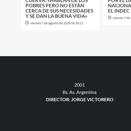
CUERVA: «HABLAN DE LOS
POR EL D
POBRES PERO NO ESTÁN
NACIONA
CERCA DE SUS NECESIDADES
EL INDEC
Y SE DAN LA BUENA VIDA»
viernes 7 de
viernes 7 de agosto de 2026 16:36:21
2001
Bs. As. Argentina
DIRECTOR: JORGE VICTORERO