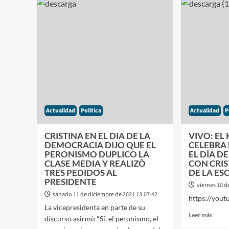
SE
MÀX
CONOZCA
USAB
LA
PAÑA
CAÌDA
DEL
PBI
SOLAMENTE
SE
CONFIRMARÀ
LO
QUE
Actualidad
Politica
Actualidad
P
PADECE
LA
GENTE
CRISTINA EN EL DIA DE LA
VIVO: EL
DEMOCRACIA DIJO QUE EL
CELEBRA
PERONISMO DUPLICO LA
EL DÍA D
CLASE MEDIA Y REALIZÒ
CON CRIS
TRES PEDIDOS AL
DE LA ES
PRESIDENTE
viernes 10 d
sábado 11 de diciembre de 2021 13:07:42
https://you
La vicepresidenta en parte de su
Leer
Leer más
discurso asirmò "Sí, el peronismo, el
más