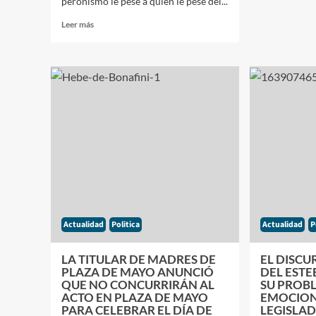
peronismo le pese a quien le pese del...
sobre
VIVO
Leer
Leer más
EL
más
KIRC
sobre
CELE
CRISTINA
EN
EN
PLAZ
EL
DE
DIA
MAY
DE
EL
LA
DÍA
DEMOCRACIA
DE
DIJO
LA
QUE
DEMO
EL
CON
PERONISMO
CRIS
DUPLICO
EN
LA
Actualidad
Politica
Actualidad
P
EL
CLASE
CENT
MEDIA
LA TITULAR DE MADRES DE
EL DISCU
DE
Y
PLAZA DE MAYO ANUNCIÓ
DEL ESTE
LA
REALIZÒ
QUE NO CONCURRIRÁN AL
SU PROB
ESCE
TRES
ACTO EN PLAZA DE MAYO
EMOCION
PEDIDOS
PARA CELEBRAR EL DÍA DE
LEGISLA