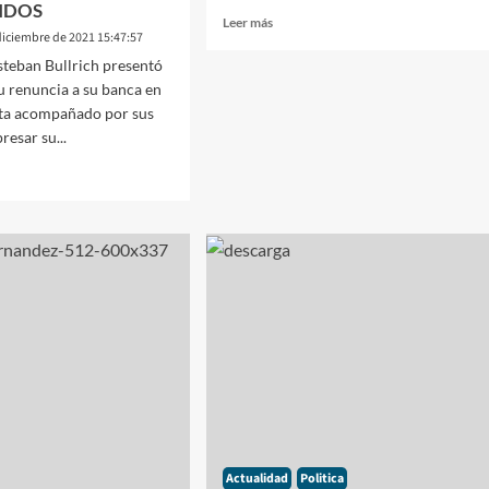
TIDOS
Leer
Leer más
diciembre de 2021 15:47:57
más
sobre
steban Bullrich presentó
VIDEO
su renuncia a su banca en
DE
lta acompañado por sus
LA
resar su...
JURA
DE
LOS
24
SENADORES
NACIONALES
URSO
EDIDA
BAN
RICH
LEMA
D
Actualidad
Politica
CIONÓ