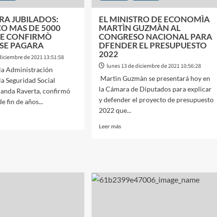
RA JUBILADOS:
EL MINISTRO DE ECONOMÌA
O MAS DE 5000
MARTÌN GUZMÀN AL
SE CONFIRMÒ
CONGRESO NACIONAL PARA
SE PAGARA
DFENDER EL PRESUPUESTO
2022
diciembre de 2021 13:51:58
lunes 13 de diciembre de 2021 10:56:28
e la Administración
Martìn Guzmàn se presentará hoy en
la Seguridad Social
la Cámara de Diputados para explicar
nanda Raverta, confirmó
y defender el proyecto de presupuesto
e fin de años...
2022 que...
Leer
Leer más
más
sobre
O
EL
MINISTRO
LADOS:
DE
ECONOMÌA
O
MARTÌN
GUZMÀN
AL
CONGRESO