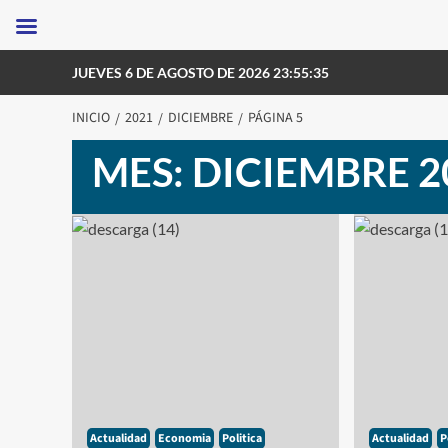
Saltar
JUEVES 6 DE AGOSTO DE 2026 23:55:35
al
contenido
INICIO
2021
DICIEMBRE
PÁGINA 5
MES:
DICIEMBRE 2
Actualidad
Economia
Politica
Actualidad
P