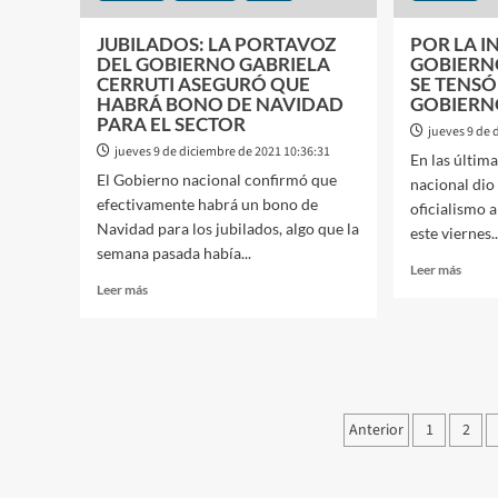
ACTO
A
EN
TOD
JUBILADOS: LA PORTAVOZ
POR LA I
PLAZA
LOS
DEL GOBIERNO GABRIELA
GOBIERNO
DE
LEGI
CERRUTI ASEGURÓ QUE
SE TENSÓ
MAYO
DE
HABRÁ BONO DE NAVIDAD
GOBIERNO
PARA
TOD
PARA EL SECTOR
jueves 9 de 
CELEBRAR
LOS
jueves 9 de diciembre de 2021 10:36:31
En las últim
EL
PART
El Gobierno nacional confirmó que
DÍA
nacional dio
efectivamente habrá un bono de
DE
oficialismo 
LOS
Navidad para los jubilados, algo que la
este viernes..
DERECHOS
semana pasada había...
HUMANOS
Leer
Leer más
Leer
más
Leer más
más
sobre
sobre
POR
JUBILADOS:
LA
LA
INVI
PORTAVOZ
DEL
DEL
GOBI
Paginació
Anterior
1
2
GOBIERNO
A
GABRIELA
de
LULA
CERRUTI
DA
ASEGURÓ