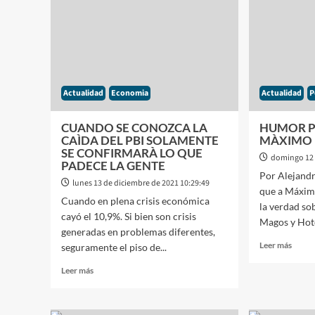
PESO
INTERIOR
Y
FELETTI
SE
DIJO
CONF
«SERIA
CUA
UN
SE
ÉXITO
PAG
QUE
Actualidad
Economia
Actualidad
P
EL
NÚMERO
DE
CUANDO SE CONOZCA LA
HUMOR P
INFLACIÓN
CAÌDA DEL PBI SOLAMENTE
MÀXIMO 
NO
SE CONFIRMARÀ LO QUE
domingo 12 
SUPERE
PADECE LA GENTE
EL
Por Alejand
lunes 13 de diciembre de 2021 10:29:49
3%»
que a Máxim
Cuando en plena crisis económica
la verdad so
cayó el 10,9%. Si bien son crisis
Magos y Hote
generadas en problemas diferentes,
Leer
Leer más
seguramente el piso de...
más
Leer
sobre
Leer más
más
HUM
sobre
POLÌT
CUANDO
CUA