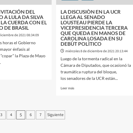
OS
NVITACIÓN DEL
LA DISCUSIÒN EN LA UCR
 A LULA DA SILVA
LLEGA AL SENADO
SLADORES
 LA CUERDA CON EL
LOUSTEAU PIERDE LA
 DE BRASIL
VICEPRESIDENCIA TERCERA
OS
QUE QUEDA EN MANOS DE
diciembre de 2021 08:34:09
CAROLINA LOSADA EN SU
as horas el Gobierno
IDOS
DEBÙT POLÌTICO
 mayor énfasis al
miércoles 8 de diciembre de 2021 20:13:44
a “copar” la Plaza de Mayo
Luego de la tormenta radical en la
.
Cámara de Diputados, que ocasionó la
traumática ruptura del bloque,
los senadores de la UCR están...
Leer
Leer más
más
sobre
TACIÓN
LA
DISCUSIÒN
ERNO
n
3
4
6
7
Siguiente
5
EN
LA
UCR
LLEGA