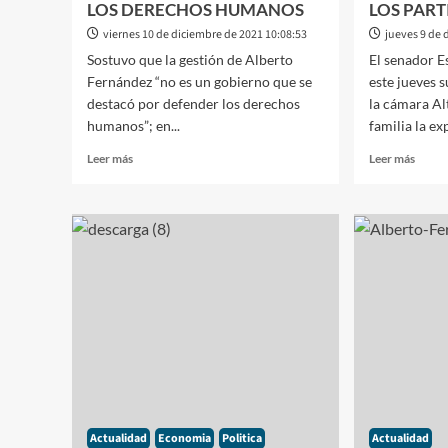
AL
LOS DERECHOS HUMANOS
LOS PAR
PRESIDENTE
viernes 10 de diciembre de 2021 10:08:53
jueves 9 de 
Sostuvo que la gestión de Alberto
El senador E
Fernández “no es un gobierno que se
este jueves 
destacó por defender los derechos
la cámara A
humanos”; en...
familia la exp
Leer
Leer
Leer más
Leer más
más
más
sobre
sobre
LA
EL
TITULAR
DISC
DE
DE
MADRES
DESP
DE
DEL
PLAZA
ESTE
DE
BULL
MAYO
POR
ANUNCIÓ
SU
QUE
PROB
NO
DE
CONCURRIRÁN
SALU
Actualidad
Economia
Politica
Actualidad
AL
EMO