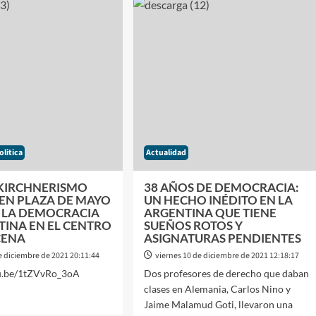
POR
IMO
EL
A
CONSULTOR
LES
POLÌTICO
CARLOS
FARA
olitica
Actualidad
 KIRCHNERISMO
38 AÑOS DE DEMOCRACIA:
 EN PLAZA DE MAYO
UN HECHO INÉDITO EN LA
E LA DEMOCRACIA
ARGENTINA QUE TIENE
TINA EN EL CENTRO
SUEÑOS ROTOS Y
CENA
ASIGNATURAS PENDIENTES
e diciembre de 2021 20:11:44
viernes 10 de diciembre de 2021 12:18:17
tu.be/1tZVvRo_3oA
Dos profesores de derecho que daban
clases en Alemania, Carlos Nino y
Jaime Malamud Goti, llevaron una