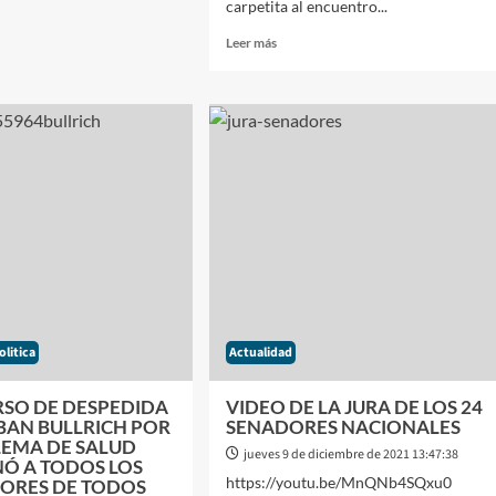
carpetita al encuentro...
:
Leer
Leer más
más
HNERISMO
sobre
BRA
38
AÑOS
A
DE
DEMOCRACIA:
O
UN
HECHO
INÉDITO
EN
LA
CRACIA
ARGENTINA
QUE
TINA
TIENE
olitica
Actualidad
SUEÑOS
ROTOS
RO
Y
RSO DE DESPEDIDA
VIDEO DE LA JURA DE LOS 24
ASIGNATURAS
BAN BULLRICH POR
SENADORES NACIONALES
PENDIENTES
LEMA DE SALUD
NA
jueves 9 de diciembre de 2021 13:47:38
Ó A TODOS LOS
https://youtu.be/MnQNb4SQxu0
DORES DE TODOS