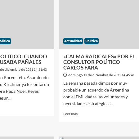
S
NACIONAL
PARA
DFENDER
IRMÒ
EL
NDO
PRESUPUESTO
2022
ARA
olitica
Actualidad
Politica
OLÌTICO: CUANDO
«CALMA RADICALES» POR EL
USABA PAÑALES
CONSULTOR POLÌTICO
CARLOS FARA
de diciembre de 2021 14:51:43
domingo 12 de diciembre de 2021 14:45:41
ro Borenstein. Asumiendo
La semana pasada dimos por muy
o Kirchner ya le contaron
probable un acuerdo de Argentina
bre Papá Noel, Reyes
con el FMI, dadas las voluntades y
sur,...
necesidades estratégicas...
Leer
Leer más
más
sobre
OR
«CALMA
ICO:
RADICALES»
NDO