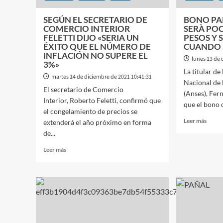
SEGÚN EL SECRETARIO DE
BONO PA
COMERCIO INTERIOR
SERÀ POC
FELETTI DIJO «SERIA UN
PESOS Y 
ÉXITO QUE EL NÚMERO DE
CUANDO 
INFLACIÓN NO SUPERE EL
lunes 13 de 
3%»
La titular d
martes 14 de diciembre de 2021 10:41:31
Nacional de 
El secretario de Comercio
(Anses), Fer
Interior, Roberto Feletti, confirmó que
que el bono d
el congelamiento de precios se
Leer
Leer más
extenderá el año próximo en forma
más
de...
sobre
BON
Leer
Leer más
PARA
más
JUBI
sobre
SERÀ
SEGÚN
POC
EL
MAS
SECRETARIO
DE
DE
5000
COMERCIO