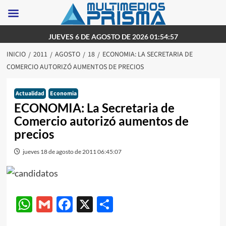
Saltar
JUEVES 6 DE AGOSTO DE 2026 01:54:57
al
INICIO
2011
AGOSTO
18
ECONOMIA: LA SECRETARIA DE
contenido
COMERCIO AUTORIZÓ AUMENTOS DE PRECIOS
Actualidad
Economia
ECONOMIA: La Secretaria de
Comercio autorizó aumentos de
precios
jueves 18 de agosto de 2011 06:45:07
WhatsApp
Gmail
Facebook
X
Compartir