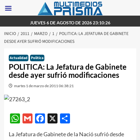
Saltar
JUEVES 6 DE AGOSTO DE 2026 23:10:26
al
INICIO
2011
MARZO
1
POLITICA: LA JEFATURA DE GABINETE
contenido
DESDE AYER SUFRIÓ MODIFICACIONES
Actualidad
Politica
POLITICA: La Jefatura de Gabinete
desde ayer sufrió modificaciones
martes 1 de marzo de 2011 06:38:21
WhatsApp
Gmail
Facebook
X
Compartir
La Jefatura de Gabinete de la Nació sufrió desde