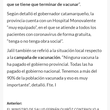
que se tiene que terminar de vacunar
”.
Según detalló el gobernador catamarqueño, la
provincia cuenta con un Hospital Monovalente
“muy equipado”, en el que se atiende a todos los
pacientes con coronavirus de forma gratuita,
“tenga o no tenga obra social”.
Jalil también se refirió a la situación local respecto
a la
campaña de vacunación
. “Ninguna vacuna la
ha pagado el gobierno provincial. Todas las ha
pagado el gobierno nacional. Tenemos a más del
90% de la población vacunada y eso es muy
importante”, detalló. Fte. I
Navegación
Anterior:
EL MINISTRO DE SALUD FERNÁN QUIRÓZ CONTRADIJO A