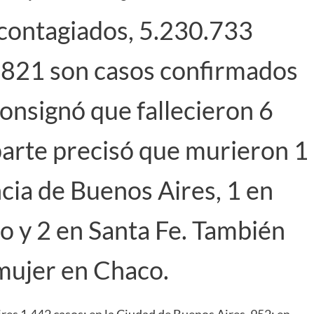
contagiados, 5.230.733
38.821 son casos confirmados
consignó que fallecieron 6
parte precisó que murieron 1
cia de Buenos Aires, 1 en
o y 2 en Santa Fe. También
 mujer en Chaco.
res 1.442 casos; en la Ciudad de Buenos Aires, 952; en