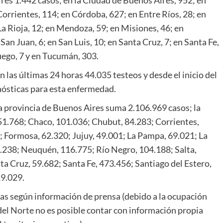
orrientes, 114; en Córdoba, 627; en Entre Ríos, 28; en
La Rioja, 12; en Mendoza, 59; en Misiones, 46; en
San Juan, 6; en San Luis, 10; en Santa Cruz, 7; en Santa Fe,
Fuego, 7 y en Tucumán, 303.
 las últimas 24 horas 44.035 testeos y desde el inicio del
nósticas para esta enfermedad.
la provincia de Buenos Aires suma 2.106.969 casos; la
1.768; Chaco, 101.036; Chubut, 84.283; Corrientes,
; Formosa, 62.320; Jujuy, 49.001; La Pampa, 69.021; La
.238; Neuquén, 116.775; Río Negro, 104.188; Salta,
ta Cruz, 59.682; Santa Fe, 473.456; Santiago del Estero,
19.029.
inas según información de prensa (debido a la ocupación
 del Norte no es posible contar con información propia