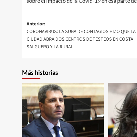
sobre el impacto de la Covid-19 en esa parte del
Navegación
Anterior:
CORONAVIRUS: LA SUBA DE CONTAGIOS HIZO QUE LA
de
CIUDAD ABRA DOS CENTROS DE TESTEOS EN COSTA
entradas
SALGUERO Y LA RURAL
Más historias